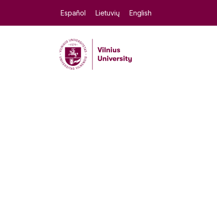
Español
Lietuvių
English