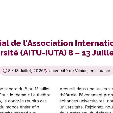
al de l‘Association Internat
rsité (AITU-IUTA) 8 – 13 Juill
8 - 13 Juillet, 2026
Université de Vilnius, en Lituanie
tiendra du 8 au 13 juillet
Accueilli dans une universit
 Sous le thème « Le théâtre
théâtrale, l'événement prop
», le congrès réunira des
échanges universitaires, not
s du monde entier afin
universitaire. Rejoignez-nou
rsitaire répond aux
de la créativité, du dialogue